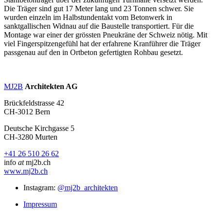
Die Träger sind gut 17 Meter lang und 23 Tonnen schwer. Sie
wurden einzeln im Halbstundentakt vom Betonwerk in
sanktgallischen Widnau auf die Baustelle transportiert. Für die
Montage war einer der grössten Pneukräne der Schweiz nötig. Mit
viel Fingerspitzengefühl hat der erfahrene Kranführer die Träger
passgenau auf den in Ortbeton gefertigten Rohbau gesetzt.
MJ2B
Architekten AG
Brückfeldstrasse 42
CH-3012 Bern
Deutsche Kirchgasse 5
CH-3280 Murten
+41 26 510 26 62
info
at
mj2b.ch
www.mj2b.ch
Instagram:
@mj2b_architekten
Impressum